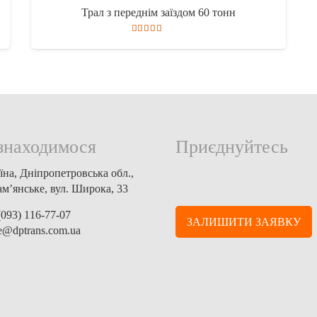
Трал з переднім заїздом 60 тонн
Оцінено в
5.00
з 5
знаходимося
Приєднуйтесь
їна, Дніпропетровська обл.,
ам’янське, вул. Широка, 33
(093) 116-77-07
ЗАЛИШИТИ ЗАЯВКУ
ce@dptrans.com.ua