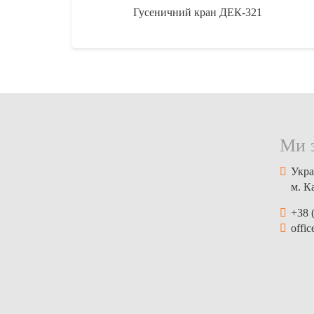
Гусеничний кран ДЕК-321
Ми 
Укра
м. К
+38 
offi