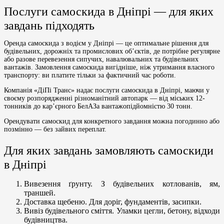
Послуги самоскида в Дніпрі — для яких
завдань підходять
Оренда самоскида з водієм у Дніпрі — це оптимальне рішення для
будівельних, дорожніх та промислових об’єктів, де потрібне регулярне
або разове перевезення сипучих, навалювальних та будівельних
вантажів. Замовлення самоскида вигідніше, ніж утримання власного
транспорту: ви платите тільки за фактичний час роботи.
Компанія «ДіПі Транс» надає послуги самоскида в Дніпрі, маючи у
своєму розпорядженні різноманітний автопарк — від міських 12-
тонників до кар’єрного БелАЗа вантажопідйомністю 30 тонн.
Орендувати самоскид для конкретного завдання можна погодинно або
позмінно — без зайвих переплат.
Для яких завдань замовляють самоскиди
в Дніпрі
Вивезення ґрунту. З будівельних котлованів, ям,
траншей.
Доставка щебеню. Для доріг, фундаментів, засипки.
Вивіз будівельного сміття. Уламки цегли, бетону, відходи
будівництва.