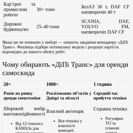
Кар’єрні та
БелАЗ 30 т, DAF CF
промислові
30+ тонн
напівпричіп 40 т
роботи
SCANIA, DAF,
Дорожнє
25–40 тонн
VOLVO FM,
будівництво
напівпричіп DAF CF
Якщо ви не впевнені у виборі — опишіть завдання менеджеру «ДіПі
Транс». Фахівець підбере оптимальну модель і розрахує вартість
відповідно до вашого обсягу робіт.
Чому обирають «ДіПі Транс» для оренди
самоскида
20+
1000+
1 година
Років на ринку
Реалізованих об’єктів у
Середній час
оренди спецтехніки
Дніпрі та області
прибуття техніки
Широкий вибір
Справна техніка
Власний автопарк
вантажопідйомності
Регулярне
Вся техніка у
ТО та
Від 12-тонного
власності
планові
КАМАЗа для
компанії.
огляди.