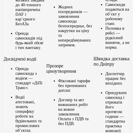
міських завдань
Самоскиди
до 40-тонного
Жодних
подаються на
напівпричепа
посередників —
об’єкт у
DAF і
замовлення
робочому
кар’єрного
самоскида
стані.
БелАЗа.
безпосередньо, без
Поломка в
накрутки на ціну
рейсі —
Оренда
та
рідкісний
самоскидів під
непередбачуваних
виняток, а не
будь-який обсяг
затримок.
норма.
і тип вантажу.
Швидка доставка
Досвідчені водії
по Дніпру
Прозоре
Оренда
ціноутворення
самоскида з
Диспетчер
водієм —
працює без
Фіксовані тарифи
стандарт «ДіПі
вихідних.
без прихованих
Транс».
доплат.
Орендувати
Водії
самоскид і
Договір та акт
атестовані,
отримати
виконаних робіт
знають
його
на кожне
специфіку
протягом
замовлення.
роботи на
години —
Оплата з ПДВ та
будівельних та
стандартна
без ПДВ.
промислових
практика
об’єктах.
компанії.