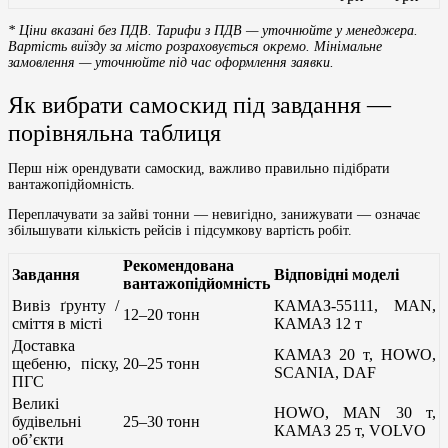
* Ціни вказані без ПДВ. Тарифи з ПДВ — уточнюйте у менеджера.
Вартість виїзду за місто розраховується окремо. Мінімальне
замовлення — уточнюйте під час оформлення заявки.
Як вибрати самоскид під завдання —
порівняльна таблиця
Перш ніж орендувати самоскид, важливо правильно підібрати
вантажопідйомність.
Переплачувати за зайві тонни — невигідно, занижувати — означає
збільшувати кількість рейсів і підсумкову вартість робіт.
Рекомендована
Завдання
Відповідні моделі
вантажопідйомність
Вивіз ґрунту /
КАМАЗ-55111, MAN,
12–20 тонн
сміття в місті
КАМАЗ 12 т
Доставка
КАМАЗ 20 т, HOWO,
щебеню, піску,
20–25 тонн
SCANIA, DAF
ПГС
Великі
HOWO, MAN 30 т,
будівельні
25–30 тонн
КАМАЗ 25 т, VOLVO
об’єкти