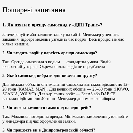
Поширені запитання
1. Як взяти в оренду самоскид у «ДіПі Транс»?
Зателефонуйте або залиште заявку на сайті. Менеджер уточнить
завдання, підбере модель і узгодить час подачі. Весь процес займає
кілька хвилин.
2. Чи входить водій у вартість оренди самоскида?
Так. Оренда самоскида з водієм — стандартна умова. Водій
включений у тариф. Окрема оплата водія не передбачена.
3. Який самоскид вибрати для вивезення ґрунту?
Для міських об’єктів оптимальний самоскид вантажопідйомністю 12–
20 тонн (КАМАЗ, MAN). Для великих обсягів — 25–30 тонн (HOWO,
SCANIA, VOLVO). Для кар’єрних робіт — БелАЗ або DAF CF
вантажопідйомністю 40 тонн. Менеджер допоможе з вибором.
4. Чи можна замовити самоскид на один рейс?
Так. Можлива погодинна оренда. Мінімальне замовлення уточнюйте
у менеджера під час оформлення заявки.
5. Чи працюєте ви в Дніпропетровській області?