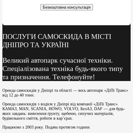
Безкоштовна консультація
ПОСЛУГИ САМОСКИДА В МІСТІ
ДНІПРО ТА УКРАЇНІ
Великий автопарк сучасної техніки.
Спеціалізована техніка будь-якого типу
та призначення. Телефонуйте!
Оренда самоскидів у Дніпрі та області — весь автопарк «ДіПі Транс»
від 12 до 40 тонн.
Оренда самоскидів з водієм у Дніпрі від компанії «ДіПі Транс».
КАМАЗ, MAN, SCANIA, HOWO, VOLVO, БелАЗ, DAF — для будь-
яких завдань: вивезення ґрунту, щебеню, сипучих матеріалів,
будівельного сміття, роботи в кар’єрах.
Працюємо з 2003 року. Подача протягом години.