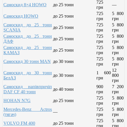
725
Самоскид 8×4 HOWO
до 25 тонн
—
грн
725
5 800
Самоскид HOWO
до 25 тонн
грн
грн
Самоскид до 25 тонн
725
5 800
до 25 тонн
SCANIA
грн
грн
Самоскид до 25 тонн
725
5 800
до 25 тонн
ДАФ
грн
грн
Самоскид до 25 тонн
725
5 800
до 25 тонн
КАМАЗ
грн
грн
725
5 800
Самоскид 30 тонн MAN
до 30 тонн
грн
грн
12
Самоскид до 30 тонн
1 600
до 30 тонн
800
БелАЗ
грн
грн
Самоскид напівпричіп
900
7 200
до 40 тонн
DAF CF 40 тонн
грн
грн
725
5 800
HOHAN N7G
до 25 тонн
грн
грн
Mercedes-Benz Actros
725
5 800
—
(тягач)
грн
грн
725
5 800
VOLVO FM 400
до 25 тонн
грн
грн