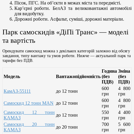
Пісок, ПГС. На об’єкти в межах міста та передмісті.
Кар’єрні роботи. БелАЗ та великовантажні автомобілі
для видобутку.
Дорожні роботи. Асфальт, суміші, дорожні матеріали.
Парк самоскидів «ДіПі Транс» — моделі
та вартість
Орендувати самоскид можна з декількох категорій залежно від обсягу
завдання, типу вантажу та умов роботи. Нижче — актуальний парк та
тарифи без ПДВ.
Година
Зміна
Модель
Вантажопідйомність
(без
(без
ПДВ)
ПДВ)
600
4 800
КамАЗ-55111
до 12 тонн
грн
грн
600
4 800
Самоскид 12 тонн MAN
до 12 тонн
грн
грн
Самоскид 12 тонн
550
4 400
до 12 тонн
КАМАЗ
грн
грн
Самоскид 20 тонн
700
5 600
до 20 тонн
КАМАЗ
грн
грн