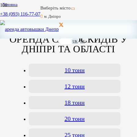
Головна
Виберіть місто
/
+38 (093) 116-77-07
Головна Дніпро
м. Дніпро
/
Послуги самоскида в Дніпрі та області
ОРЕНДА САМОСКИДІВ У
UK
RU
ДНІПРІ ТА ОБЛАСТІ
10 тонн
12 тонн
18 тонн
20 тонн
25 тонн