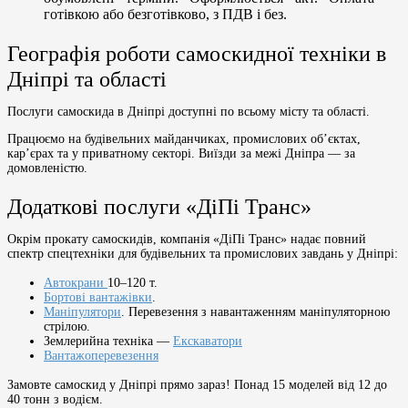
готівкою або безготівково, з ПДВ і без.
Географія роботи самоскидної техніки в
Дніпрі та області
Послуги самоскида в Дніпрі доступні по всьому місту та області.
Працюємо на будівельних майданчиках, промислових об’єктах,
кар’єрах та у приватному секторі. Виїзди за межі Дніпра — за
домовленістю.
Додаткові послуги «ДіПі Транс»
Окрім прокату самоскидів, компанія «ДіПі Транс» надає повний
спектр спецтехніки для будівельних та промислових завдань у Дніпрі:
Автокрани
10–120 т.
Бортові вантажівки
.
Маніпулятори
. Перевезення з навантаженням маніпуляторною
стрілою.
Землерийна техніка —
Екскаватори
Вантажоперевезення
Замовте самоскид у Дніпрі прямо зараз! Понад 15 моделей від 12 до
40 тонн з водієм.