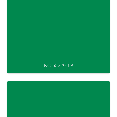
КС-55729-1В