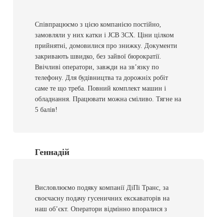
Співпрацюємо з цією компанією постійно,
замовляли у них катки і JCB 3CX. Ціни цілком
прийнятні, домовилися про знижку. Документи
закривають швидко, без зайвої бюрократії.
Ввічливі
оператори, завжди на зв’язку по
телефону. Для будівництва та дорожніх робіт
саме те що треба. Повний комплект машин і
обладнання. Працювати можна сміливо. Тягне на
5 балів!
Геннадій
Висловлюємо подяку компанії ДіПі Транс, за
своєчасну подачу гусеничних екскаваторів на
наш об’єкт. Оператори відмінно впоралися з