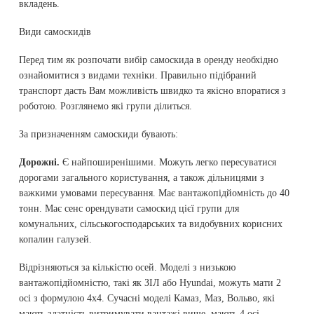
вкладень.
Види самоскидів
Перед тим як розпочати вибір самоскида в оренду необхідно
ознайомитися з видами техніки. Правильно підібраний
транспорт дасть Вам можливість швидко та якісно впоратися з
роботою. Розглянемо які групи ділиться.
За призначенням самоскиди бувають:
Дорожні.
Є найпоширенішими. Можуть легко пересуватися
дорогами загального користування, а також дільницями з
важкими умовами пересування. Має вантажопідйомність до 40
тонн. Має сенс орендувати самоскид цієї групи для
комунальних, сільськогосподарських та видобувних корисних
копалин галузей.
Відрізняються за кількістю осей. Моделі з низькою
вантажопідйомністю, такі як ЗІЛ або Hyundai, можуть мати 2
осі з формулою 4х4. Сучасні моделі Камаз, Маз, Вольво, які
мають здатність витримувати вантажі вище, мають 4 осі.