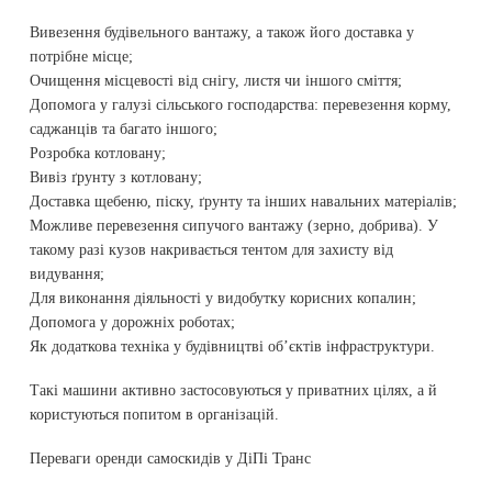
Вивезення будівельного вантажу, а також його доставка у
потрібне місце;
Очищення місцевості від снігу, листя чи іншого сміття;
Допомога у галузі сільського господарства: перевезення корму,
саджанців та багато іншого;
Розробка котловану;
Вивіз ґрунту з котловану;
Доставка щебеню, піску, ґрунту та інших навальних матеріалів;
Можливе перевезення сипучого вантажу (зерно, добрива). У
такому разі кузов накривається тентом для захисту від
видування;
Для виконання діяльності у видобутку корисних копалин;
Допомога у дорожніх роботах;
Як додаткова техніка у будівництві об’єктів інфраструктури.
Такі машини активно застосовуються у приватних цілях, а й
користуються попитом в організацій.
Переваги оренди самоскидів у ДіПі Транс