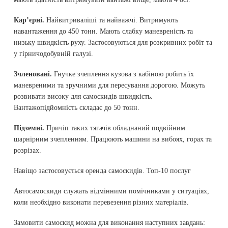
Кар’єрні.
Найвитриваліші та найважчі. Витримують
навантаження до 450 тонн. Мають слабку маневреність та
низьку швидкість руху. Застосовуються для розкривних робіт та
у гірничодобувній галузі.
Зчленовані.
Гнучке зчеплення кузова з кабіною робить їх
маневреними та зручними для пересування дорогою. Можуть
розвивати високу для самоскидів швидкість.
Вантажопідйомність складає до 50 тонн.
Підземні.
Причіп таких тягачів обладнаний подвійним
шарнірним зчепленням. Працюють машини на вибоях, горах та
розрізах.
Навіщо застосовується оренда самоскидів. Топ-10 послуг
Автосамоскиди служать відмінними помічниками у ситуаціях,
коли необхідно виконати перевезення різних матеріалів.
Замовити самоскид можна для виконання наступних завдань: