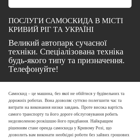
ПОСЛУГИ САМОСКИДА В МІСТІ
КРИВИЙ РІГ ТА УКРАЇНІ
Великий автопарк сучасної
техніки. Спеціалізована техніка
будь-якого типу та призначення.
Телефонуйте!
Самоскид – це машина, без якої не обійтися у будівельних та
дорожніх роботах. Вона дозволяє суттєво полегшити час та
витрати на виконання низки завдань. Проте висока вартість
самого транспорту та його дороге обслуговування робить
недозволеною розкішшю його придбання. Найкращим
рішенням стане оренда самоскида у Кривому Розі, що
дозволить вам виконати необхідні роботи без зайвих грошових