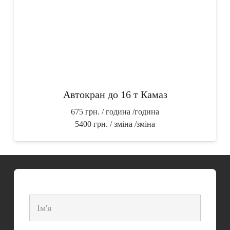
Автокран до 16 т Камаз
675 грн. / година
/година
5400 грн. / зміна
/зміна