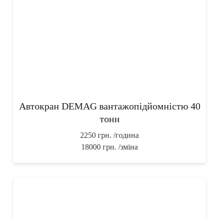
Автокран DEMAG вантажопідйомністю 40
тонн
2250 грн.
/година
18000 грн.
/зміна