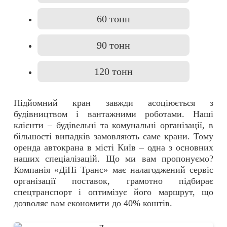
60 тонн
90 тонн
120 тонн
Підйомний кран завжди асоціюється з
будівництвом і вантажними роботами. Наші
клієнти – будівельні та комунальні організації, в
більшості випадків замовляють саме крани. Тому
оренда автокрана в місті Київ – одна з основних
наших спеціалізацій. Що ми вам пропонуємо?
Компанія «ДіПі Транс» має налагоджений сервіс
організації поставок, грамотно підбирає
спецтранспорт і оптимізує його маршрут, що
дозволяє вам економити до 40% коштів.