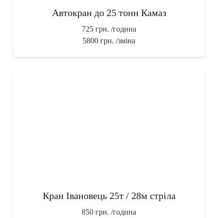
Автокран до 25 тонн Камаз
725 грн.
/година
5800 грн.
/зміна
Кран Івановець 25т / 28м стріла
850 грн.
/година