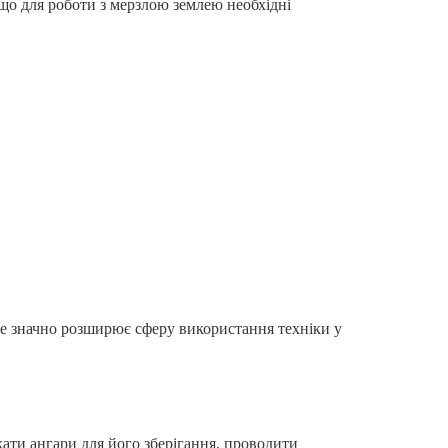
 що для роботи з мерзлою землею необхідні
е значно розширює сферу використання техніки у
ати ангари для його зберігання, проводити