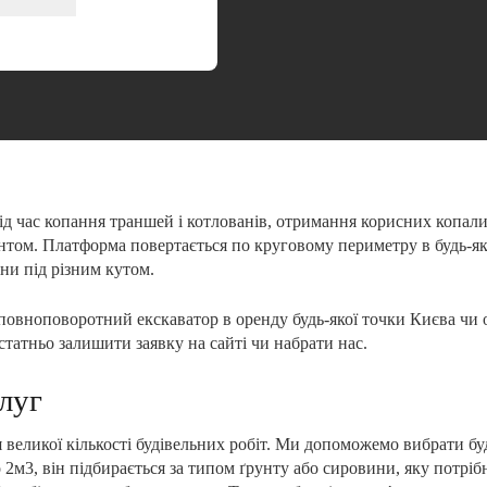
 час копання траншей і котлованів, отримання корисних копалин
унтом. Платформа повертається по круговому периметру в будь-я
ини під різним кутом.
овноповоротний екскаватор в оренду будь-якої точки Києва чи обл
статньо залишити заявку на сайті чи набрати нас.
луг
великої кількості будівельних робіт. Ми допоможемо вибрати буд
о 2м3, він підбирається за типом ґрунту або сировини, яку потр