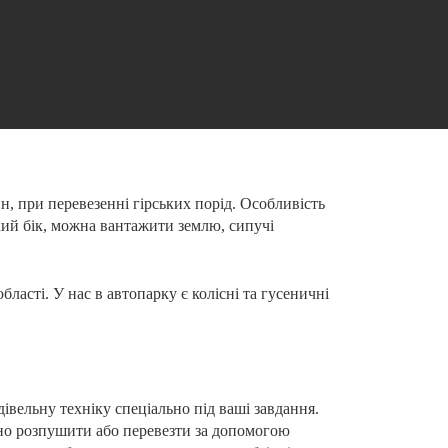
, при перевезенні гірських порід. Особливість
кий бік, можна вантажити землю, сипучі
асті. У нас в автопарку є колісні та гусеничні
івельну техніку спеціально під ваші завдання.
ібно розпушити або перевезти за допомогою