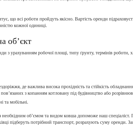
тує, що всі роботи пройдуть якісно. Вартість оренди підраховуєт
вністю кожної одиниці.
а об’єкт
 з урахуванням робочої площі, типу ґрунту, термінів роботи, ха
здоріжжя, де важлива висока прохідність та стійкість обладнан
 пов’язаних з копанням котловану під будівництво або розрівнюв
і та мобільні.
 необхідним об’ємом та видом ковша допоможе наш спеціаліст. П
фахівці підберуть потрібний транспорт, розрахують суму оренди. 