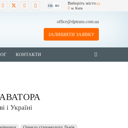
Виберіть місто
UK
RU
м. Київ
office@dptrans.com.ua
ЗАЛИШИТИ ЗАЯВКУ
ЛОГ
КОНТАКТИ
АВАТОРА
і і Україні
нівники
Оренда гідромолота Львів