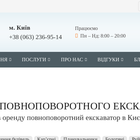
м. Київ
Працюємо
Пн – Нд: 8:00 – 20:00
+38 (063) 236-95-14
ННЯ
ПОСЛУГИ
ПРО НАС
ВІДГУКИ
Б
 ПОВНОПОВОРОТНОГО ЕКСК
 оренду повноповоротний екскаватор в Києв
сення будівель
Кар’єрні
Планувальники
Болотяні
Руй