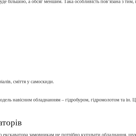
буде більшою, а обсяг меншим. Така особливість пов’язана з тим,
алів, сміття у самоскиди.
дель навісним обладнанням – гідробуром, гідромолотом та ін. Ц
аторів
о екскаватора замовникам не потрібно купувати обладнання, шук