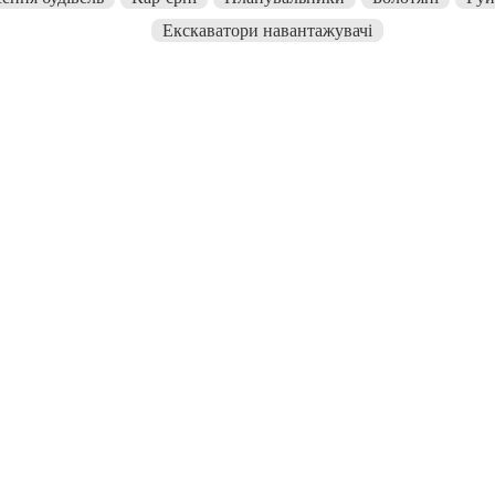
Екскаватори навантажувачі
Екскаватор гусеничний до 1,4
куб м KOMATSU
1075 грн. / година
/година
8600 грн. / зміна
/зміна