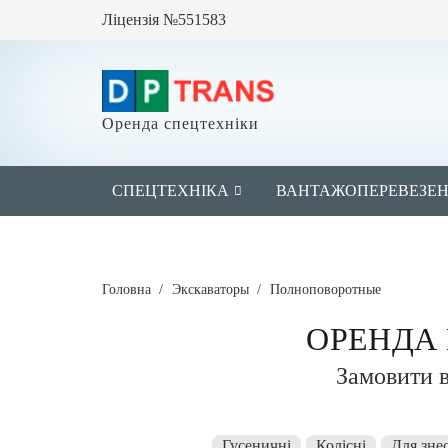
Ліцензія №551583
Оренда спецтехніки
СПЕЦТЕХНІКА
ВАНТАЖОПЕРЕВЕЗЕ
Головна
/
Экскаваторы
/
Полноповоротные
ОРЕНДА
Замовити в
Гусеничні
Колісні
Для зне