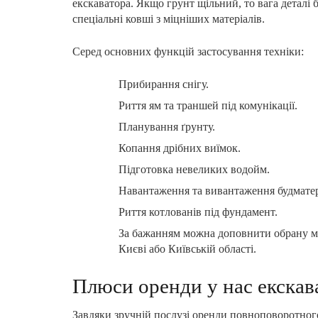
екскаватора. Якщо грунт щільний, то вага деталі 
спеціальні ковші з міцніших матеріалів.
Серед основних функцій застосування техніки:
Прибирання снігу.
Риття ям та траншей під комунікації.
Планування ґрунту.
Копання дрібних виїмок.
Підготовка невеликих водойм.
Навантаження та вивантаження будматері
Риття котлованів під фундамент.
За бажанням можна доповнити обрану мо
Києві або Київській області.
Плюси оренди у нас екскав
Завдяки зручній послузі оренди повноповоротног