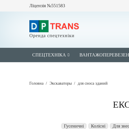
Ліцензія №551583
Оренда спецтехніки
СПЕЦТЕХНІКА
ВАНТАЖОПЕРЕВЕЗЕ
Головна
/
Экскаваторы
/
для сноса зданий
ЕК
Гусеничні
Колісні
Для зне