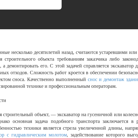
нные несколько десятилетий назад, считаются устаревшими или
ия строительного объекта требованиям заказчика либо закон
, а демонтировать его. С этой задачей справляется экскаватор 
ных отходов. Сложность работ кроется в обеспечении безопасн
ектом сноса. Качественно выполненный
снос и демонтаж здан
изированной технике и профессиональным операторам.
сти
я строительный объект, — экскаватор на гусеничной или колес
нако основная задача подобного транспорта заключается в 
обенностью техники является стрела увеличенной длины, нап
тор с гидравлическим молотом
, задействование которого выг