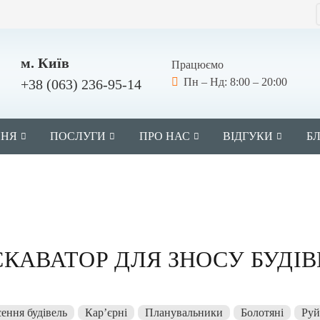
м. Київ
Працюємо
Пн – Нд: 8:00 – 20:00
+38 (063) 236-95-14
ННЯ
ПОСЛУГИ
ПРО НАС
ВІДГУКИ
Б
СКАВАТОР ДЛЯ ЗНОСУ БУДІВ
сення будівель
Кар’єрні
Планувальники
Болотяні
Руй