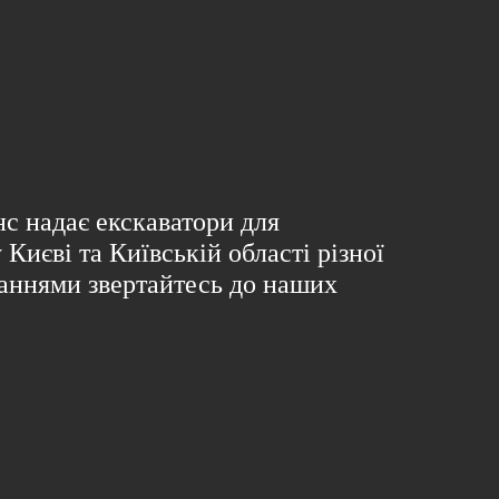
с надає екскаватори для
 Києві та Київській області різної
таннями звертайтесь до наших