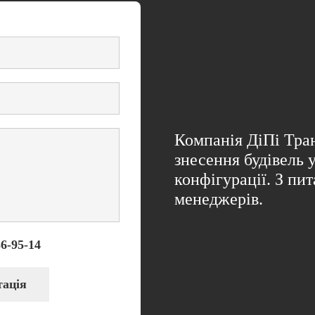
Компанія ДіПі Тран
знесення будівель у
конфігурації. З пи
менеджерів.
6-95-14
тація