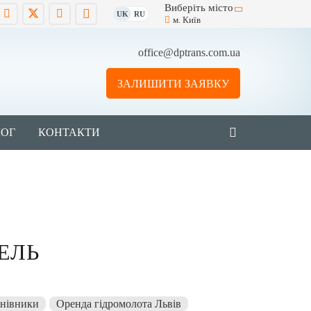
Виберіть місто
UK
RU
м. Київ
office@dptrans.com.ua
ЗАЛИШИТИ ЗАЯВКУ
ЛОГ
КОНТАКТИ
ЕЛЬ
нівники
Оренда гідромолота Львів