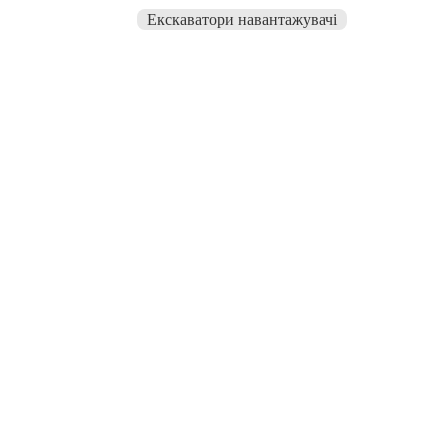
Екскаватори навантажувачі
Екскаватор гусеничний до 1,4
куб м KOBELCO
1075 грн. / година
/година
8600 грн. / зміна
/зміна