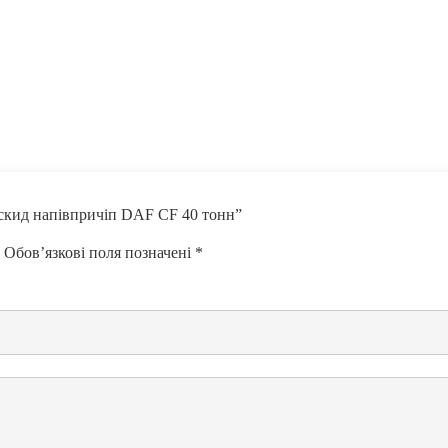
оскид напівпричіп DAF CF 40 тонн”
Обов’язкові поля позначені
*