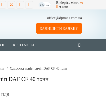
Виберіть місто
UK
RU
м. Київ
office@dptrans.com.ua
ЗАЛИШИТИ ЗАЯВКУ
ЛОГ
КОНТАКТИ
онн
/
Самоскид напівпричіп DAF CF 40 тонн
чіп DAF CF 40 тонн
З ПДВ