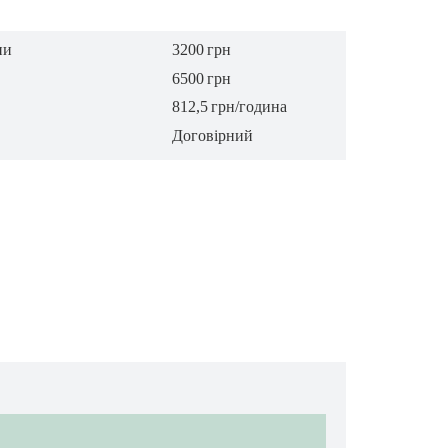
ни
3200
грн
6500
грн
812,5
грн/година
Договірний