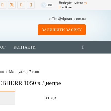
Виберіть місто
UK
RU
м. Київ
office@dptrans.com.ua
ЗАЛИШИТИ ЗАЯВКУ
ЛОГ
КОНТАКТИ
онн
/
Маніпулятор 7 тонн
IEBHERR 1050 в Днепре
З ПДВ