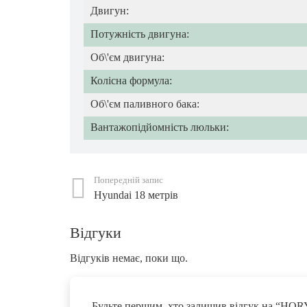
Двигун:
Потужність двигуна:
Об\'єм двигуна:
Колісна формула:
Об\'єм паливного бака:
Вантажопідйомність люльки:
Попередній запис
Hyundai 18 метрів
Відгуки
Відгуків немає, поки що.
Будьте першим, хто залишив відгук на “H