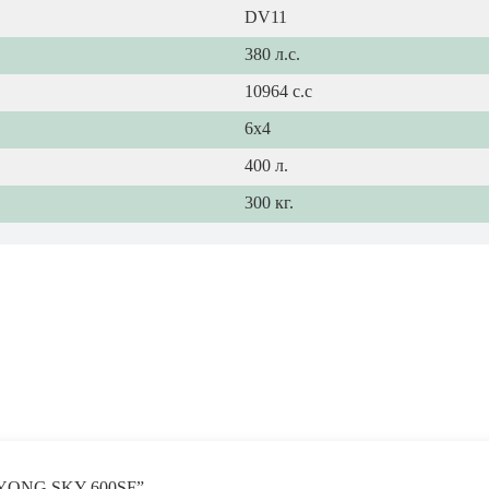
DV11
380 л.с.
10964 с.с
6х4
400 л.
300 кг.
ORYONG SKY 600SF”