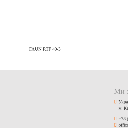
FAUN RTF 40-3
Ми 
Укра
м. К
+38 
offi