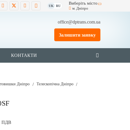
Виберіть місто
UK
RU
м. Дніпро
office@dptrans.com.ua
Залишити заявку
КОНТАКТИ
товишки Дніпро
/
Телескопічна Дніпро
/
0SF
З ПДВ