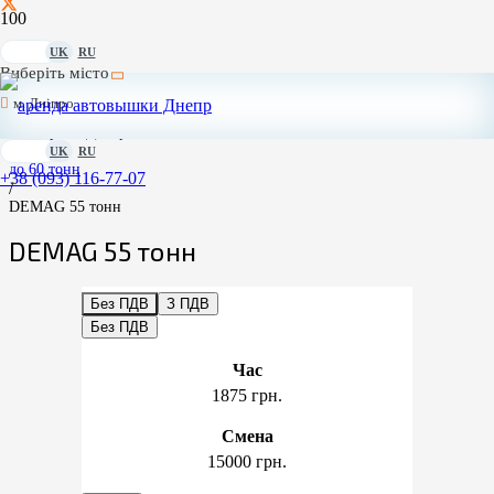
UK
RU
Головна
Виберіть місто
/
Головна Дніпро
м. Дніпро
/
Автокрани Дніпро
/
UK
RU
до 60 тонн
+38 (093) 116-77-07
/
DEMAG 55 тонн
DEMAG 55 тонн
Без ПДВ
З ПДВ
Без ПДВ
Час
1875 грн.
Смена
15000 грн.