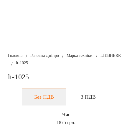
Головна
/
Головна Дніпро
/
Марка техніки
/
LIEBHERR
/
lt-1025
lt-1025
Без ПДВ
З ПДВ
Час
1875 грн.