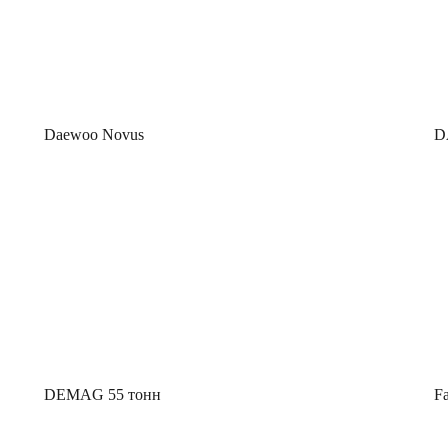
Daewoo Novus
D
DEMAG 55 тонн
F