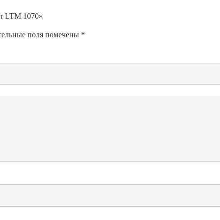
err LTM 1070»
тельные поля помечены
*