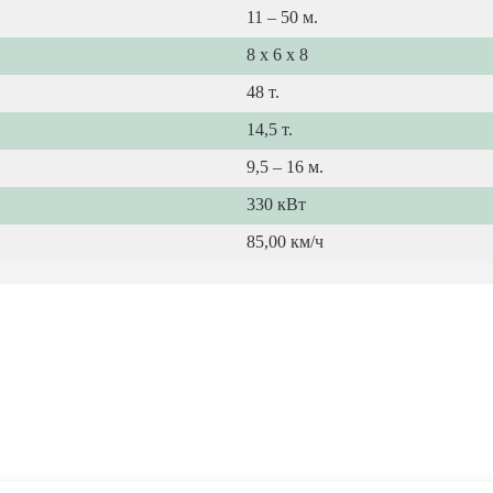
11 – 50 м.
8 x 6 x 8
48 т.
14,5 т.
9,5 – 16 м.
330 кВт
85,00 км/ч