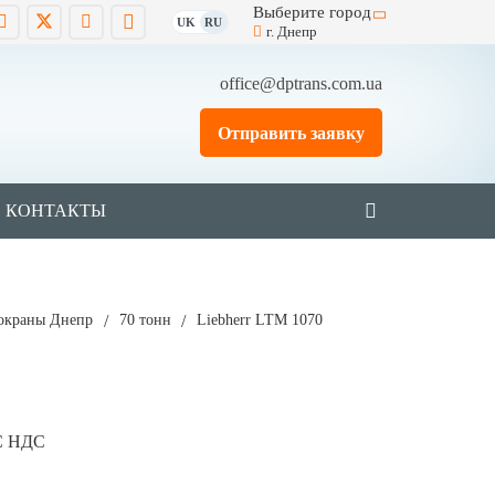
Выберите город
UK
RU
г. Днепр
office@dptrans.com.ua
Отправить заявку
КОНТАКТЫ
окраны Днепр
/
70 тонн
/
Liebherr LTM 1070
С НДС