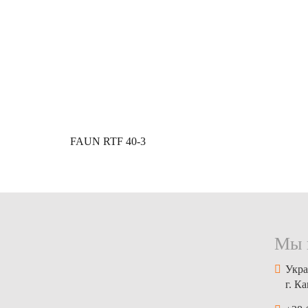
FAUN RTF 40-3
Мы 
Укра
г. К