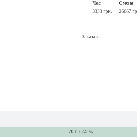
Час
Смена
3333 грн.
26667 гр
Заказать
70 т. / 2,5 м.