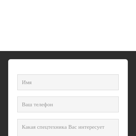
lt-1025
2250 грн.
/час
15000 грн.
/смена