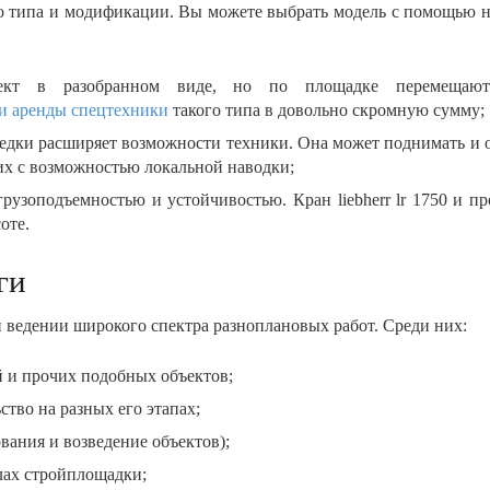
го типа и модификации. Вы можете выбрать модель с помощью н
ект в разобранном виде, но по площадке перемещаютс
и аренды спецтехники
такого типа в довольно скромную сумму;
едки расширяет возможности техники. Она может поднимать и оп
 их с возможностью локальной наводки;
узоподъемностью и устойчивостью. Кран liebherr lr 1750 и п
оте.
ги
 ведении широкого спектра разноплановых работ. Среди них:
й и прочих подобных объектов;
тво на разных его этапах;
вания и возведение объектов);
лах стройплощадки;