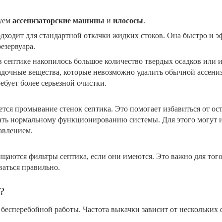
зуем
ассенизаторские машины
и
илососы
.
дходит для стандартной откачки жидких стоков. Она быстро и э
езервуара.
 в септике накопилось большое количество твердых осадков или 
садочные вещества, которые невозможно удалить обычной ассен
ебует более серьезной очистки.
тся промывание стенок септика. Это помогает избавиться от ост
ать нормальному функционированию системы. Для этого могут и
авлением.
щаются фильтры септика, если они имеются. Это важно для того
ваться правильно.
?
 бесперебойной работы. Частота выкачки зависит от нескольких 