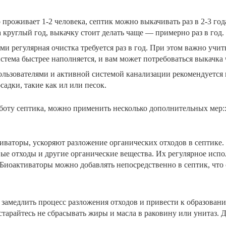
о проживает 1-2 человека, септик можно выкачивать раз в 2-3 го
 круглый год, выкачку стоит делать чаще — примерно раз в год.
ми регулярная очистка требуется раз в год. При этом важно учит
тема быстрее наполняется, и вам может потребоваться выкачка 
ьзователями и активной системой канализации рекомендуется 
садки, такие как ил или песок.
боту септика, можно применить несколько дополнительных мер:
тиваторы, ускоряют разложение органических отходов в септике
е отходы и другие органические вещества. Их регулярное исп
 Биоактиваторы можно добавлять непосредственно в септик, что 
замедлить процесс разложения отходов и привести к образовани
остарайтесь не сбрасывать жиры и масла в раковину или унитаз.