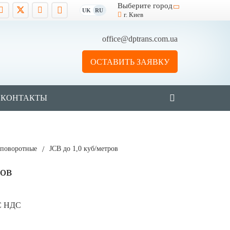
Выберите город
UK
RU
г. Киев
office@dptrans.com.ua
ОСТАВИТЬ ЗАЯВКУ
КОНТАКТЫ
поворотные
/
JCB до 1,0 куб/метров
ров
С НДС