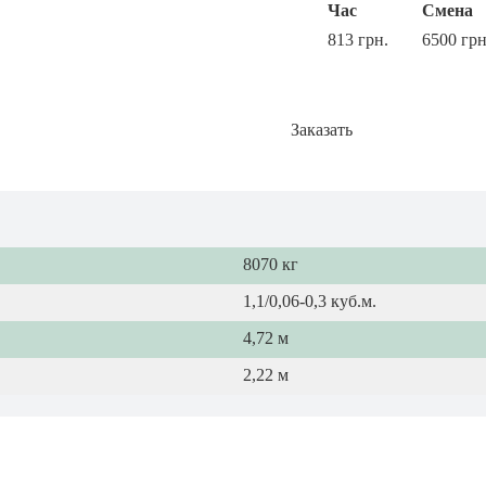
Час
Смена
813 грн.
6500 грн
Заказать
8070 кг
1,1/0,06-0,3 куб.м.
4,72 м
2,22 м