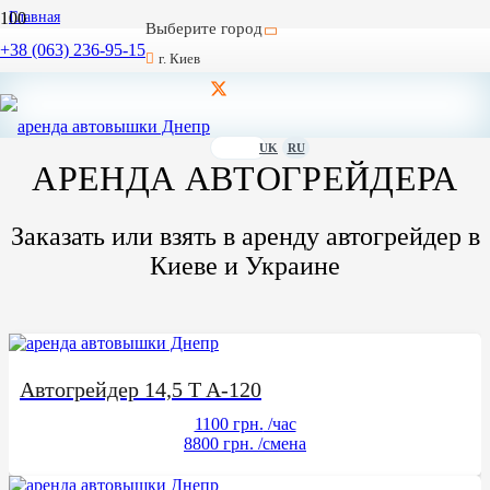
Главная
Выберите город
/
+38 (063) 236-95-15
Автокраны
г. Киев
/
до 40 тонн
/
Автокран до 40 тонн Маз
UK
RU
АРЕНДА АВТОГРЕЙДЕРА
Заказать или взять в аренду автогрейдер в
Киеве и Украине
Автогрейдер 14,5 T A-120
1100 грн.
/час
8800 грн.
/смена