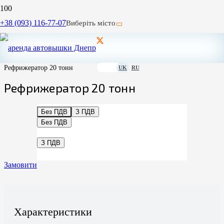
Головна
+38 (093) 116-77-07
Виберіть місто
/
Головна Запоріжжя
/
Вантажоперевезення Запоріжжя
/
Рефрижератор 20 тонн
UK
RU
Рефрижератор 20 тонн
Без ПДВ
З ПДВ
Без ПДВ
З ПДВ
Замовити
Характеристики