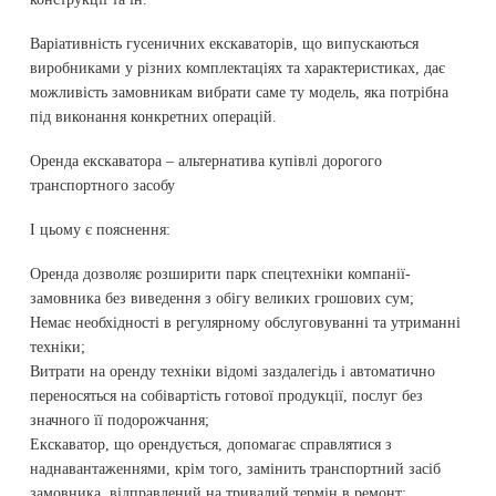
Варіативність гусеничних екскаваторів, що випускаються
виробниками у різних комплектаціях та характеристиках, дає
можливість замовникам вибрати саме ту модель, яка потрібна
під виконання конкретних операцій.
Оренда екскаватора – альтернатива купівлі дорогого
транспортного засобу
І цьому є пояснення:
Оренда дозволяє розширити парк спецтехніки компанії-
замовника без виведення з обігу великих грошових сум;
Немає необхідності в регулярному обслуговуванні та утриманні
техніки;
Витрати на оренду техніки відомі заздалегідь і автоматично
переносяться на собівартість готової продукції, послуг без
значного її подорожчання;
Екскаватор, що орендується, допомагає справлятися з
наднавантаженнями, крім того, замінить транспортний засіб
замовника, відправлений на тривалий термін в ремонт;