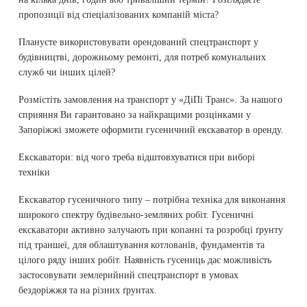
пропозиції від спеціалізованих компаній міста?
Плануєте використовувати орендований спецтранспорт у
будівництві, дорожньому ремонті, для потреб комунальних
служб чи інших цілей?
Розмістіть замовлення на транспорт у «ДіПі Транс». За нашого
сприяння Ви гарантовано за найкращими розцінками у
Запоріжжі зможете оформити гусеничний екскаватор в оренду.
Екскаватори: від чого треба відштовхуватися при виборі
техніки
Екскаватор гусеничного типу – потрібна техніка для виконання
широкого спектру будівельно-земляних робіт. Гусеничні
екскаватори активно залучають при копанні та розробці ґрунту
під траншеї, для облаштування котлованів, фундаментів та
цілого ряду інших робіт. Наявність гусениць дає можливість
застосовувати землерийний спецтранспорт в умовах
бездоріжжя та на різних ґрунтах.