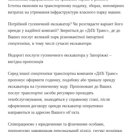
Істотна економія на транспортному податку, зборах, непомірних
витратах на утримання інфраструктури власного парку машин.
Потрібний гусеничний екскаватор? Чи розглядаєте варіант його
оренди у надійної компанії? Зверніться до «ДіПі Транс», де до
Ваших послуг великий парк різноманітної імпортної
спецтехніки, в тому числі сучасні екскаватори.
Недорогі послуги гусеничного екскаватора у Запоріжжі –
вигідна пропозиція
Серед іншої спецтехніки транспортна компанія «ДіПі Транс»
пропонує оформити годинну, подобову або тривалу оренду
екскаватора на гусеничному ходу. Пропоновані до Ваших
послуг транспортні засоби регулярно проходять
техобслуговування, знаходяться у справному стані, після
оформлення договору оренди екскаватор оперативно
направиться за адресою Вашого об’єкта.
Співпрацюємо з юридичними та фізичними особами,
пропонуємо замовникам персональний підхід, гнучкі розцінки,