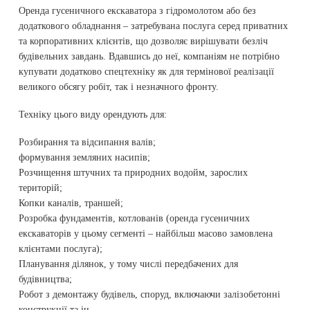
Оренда гусеничного екскаватора з гідромолотом або без
додаткового обладнання – затребувана послуга серед приватних
та корпоративних клієнтів, що дозволяє вирішувати безліч
будівельних завдань. Вдавшись до неї, компаніям не потрібно
купувати додатково спецтехніку як для термінової реалізації
великого обсягу робіт, так і незначного фронту.
Техніку цього виду орендують для:
Розбирання та відсипання валів;
формування земляних насипів;
Розчищення штучних та природних водойм, зарослих
територій;
Копки каналів, траншей;
Розробка фундаментів, котлованів (оренда гусеничних
екскаваторів у цьому сегменті – найбільш масово замовлена ​​
клієнтами послуга);
Планування ділянок, у тому числі передбачених для
будівництва;
Робот з демонтажу будівель, споруд, включаючи залізобетонні
конструкції та ін.