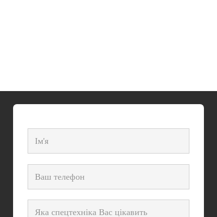
Volvo 290EC
800 грн.
/година
6400 грн.
/зміна