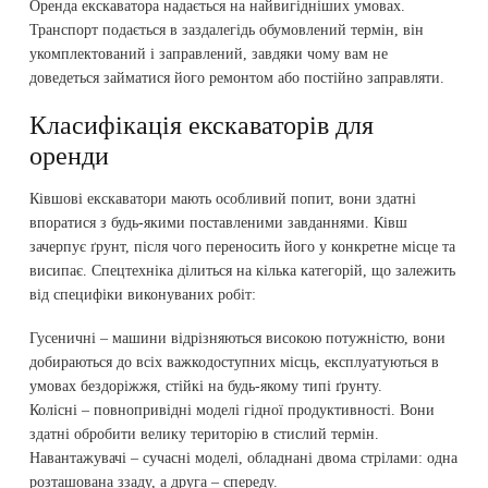
Оренда екскаватора надається на найвигідніших умовах.
Транспорт подається в заздалегідь обумовлений термін, він
укомплектований і заправлений, завдяки чому вам не
доведеться займатися його ремонтом або постійно заправляти.
Класифікація екскаваторів для
оренди
Ківшові екскаватори мають особливий попит, вони здатні
впоратися з будь-якими поставленими завданнями. Ківш
зачерпує ґрунт, після чого переносить його у конкретне місце та
висипає. Спецтехніка ділиться на кілька категорій, що залежить
від специфіки виконуваних робіт:
Гусеничні – машини відрізняються високою потужністю, вони
добираються до всіх важкодоступних місць, експлуатуються в
умовах бездоріжжя, стійкі на будь-якому типі ґрунту.
Колісні – повнопривідні моделі гідної продуктивності. Вони
здатні обробити велику територію в стислий термін.
Навантажувачі – сучасні моделі, обладнані двома стрілами: одна
розташована ззаду, а друга – спереду.