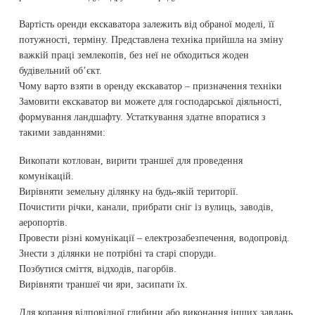
Вартість оренди екскаватора залежить від обраної моделі, її
потужності, терміну. Представлена техніка прийшла на зміну
важкій праці землекопів, без неї не обходиться жоден
будівельний об’єкт.
Чому варто взяти в оренду екскаватор – призначення техніки
Замовити екскаватор ви можете для господарської діяльності,
формування ландшафту. Устаткування здатне впоратися з
такими завданнями:
Викопати котлован, вирити траншеї для проведення
комунікацій.
Вирівняти земельну ділянку на будь-якій території.
Почистити річки, канали, прибрати сніг із вулиць, заводів,
аеропортів.
Провести різні комунікації – електрозабезпечення, водопровід.
Знести з ділянки не потрібні та старі споруди.
Позбутися сміття, відходів, пагорбів.
Вирівняти траншеї чи яри, засипати їх.
Для копання відповідної глибини або виконання інших завдань