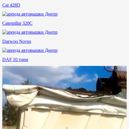
Cat 428D
Caterpillar 320C
Daewoo Novus
DAF 10 тонн