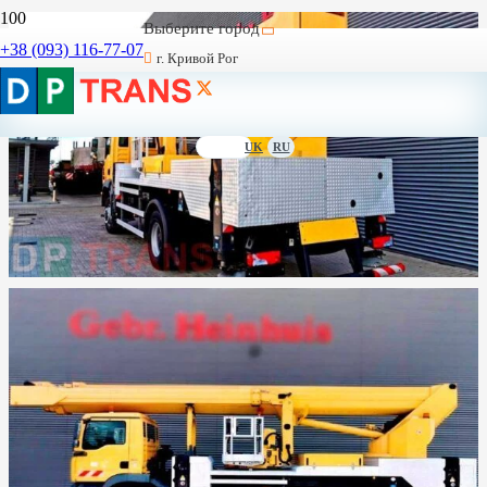
Выберите город
+38 (093) 116-77-07
г. Кривой Рог
UK
RU